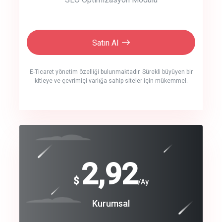
Satın Al
E-Ticaret yönetim özelliği bulunmaktadır. Sürekli büyüyen bir
kitleye ve çevrimiçi varlığa sahip siteler için mükemmel.
crm auto cync
click to call back
240
2,92
$
$
/year
/Ay
track energy costs
Coroprate
Kurumsal
predictive dialing