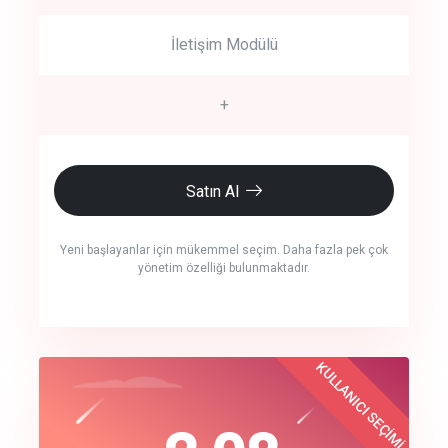
İletişim Modülü
+
Satın Al
Yeni başlayanlar için mükemmel seçim. Daha fazla pek çok
yönetim özelliği bulunmaktadır.
crm auto cync
KULLANICI SEÇİMİ
Best Choice
click to call back