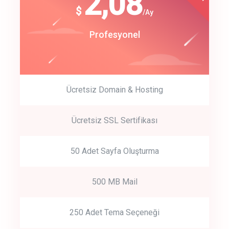
180
2,08
$
$
/year
/Ay
track energy costs
Start Up
Profesyonel
predictive dialing
Ücretsiz Domain & Hosting
Get Started
Ücretsiz SSL Sertifikası
Start by trying our service for 30 days free trial no credit card
required.
50 Adet Sayfa Oluşturma
500 MB Mail
250 Adet Tema Seçeneği