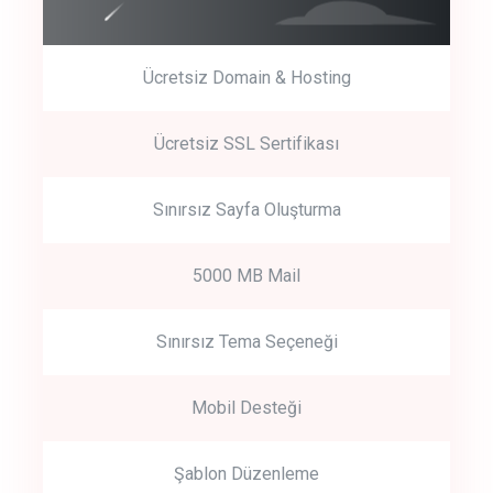
Ücretsiz Domain & Hosting
Get Started
Ücretsiz SSL Sertifikası
Start by trying our service for 30 days free trial no credit card
required.
Sınırsız Sayfa Oluşturma
5000 MB Mail
Sınırsız Tema Seçeneği
Mobil Desteği
Şablon Düzenleme