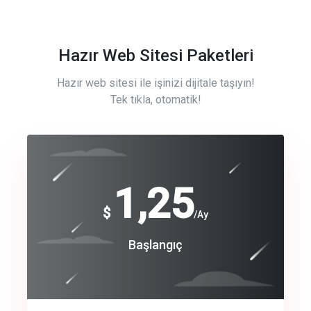
Hazır Web Sitesi Paketleri
Hazır web sitesi ile işinizi dijitale taşıyın!
Tek tıkla, otomatik!
Free
1,25
$
/Ay
Basic
Başlangıç